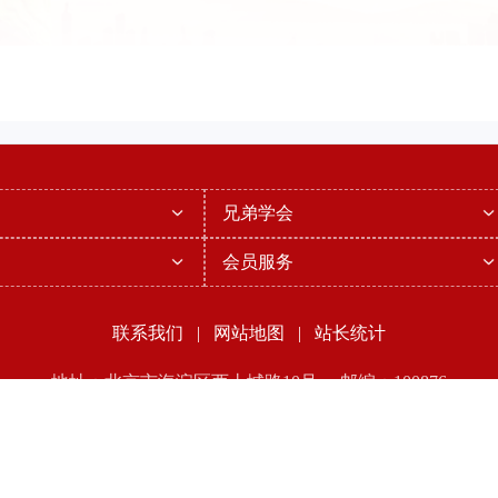
兄弟学会
会员服务
联系我们
|
网站地图
|
站长统计
地址：北京市海淀区西土城路10号 邮编：100876
P[3895] | 今日PV[6290] | 昨日IP[4817] | 昨日PV[9855] | 当前在线
26 中国人工智能学会 互联网ICP备案：
京ICP备06029423号-1
京公网安
技术支持：
中科服
010-83869879