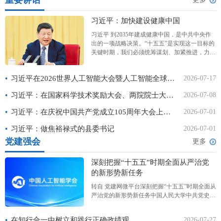
重要讲话
习近平：加快建设健康中国
习近平 到2035年建成健康中国，是中共中央作
出的一项战略决策。“十五五”是实现这一目标的
关键时期，我们必须统筹谋划、加紧推进，力求
取得决定性进展。 2026年3月6日下午，中共中
央总书记、国家主席、中央军委主席习近平看望
•
习近平在2026世界人工智能大会暨人工智能全球治理高级别会议开幕式上的主旨讲话（全文）
2026-07-17
参加全国政协十四届四次会议的农工党、九三学
社、医药卫生
•
习近平：在国家科学技术奖励大会、两院院士大会、中国科协第十一次全国代表大会上的讲话
2026-07-08
•
习近平：在庆祝中国共产党成立105周年大会上的讲话
2026-07-01
•
习近平：做焦裕禄式的县委书记
2026-07-01
党建强会
更多
深刻把握“十五五”时期全面从严治党
的新形势新任务
转自 党建网微平台深刻把握“十五五”时期全面从
严治党的新形势新任务中国人民大学中共党史党
建学院课题组“十五五”时期是基本实现社会主义
现代化夯实基础、全面发力的关键时期，全面从
•
在知行合一中树立和践行正确政绩观
2026-07-27