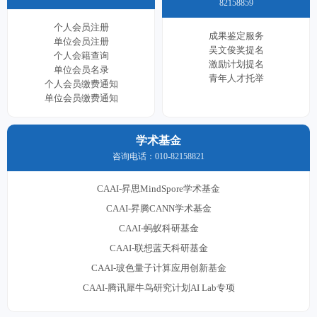
82158859
个人会员注册
成果鉴定服务
单位会员注册
吴文俊奖提名
个人会籍查询
激励计划提名
单位会员名录
青年人才托举
个人会员缴费通知
单位会员缴费通知
学术基金
咨询电话：010-82158821
CAAI-昇思MindSpore学术基金
CAAI-昇腾CANN学术基金
CAAI-蚂蚁科研基金
CAAI-联想蓝天科研基金
CAAI-玻色量子计算应用创新基金
CAAI-腾讯犀牛鸟研究计划AI Lab专项