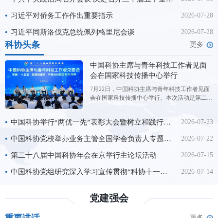
进国防和军队现代化，
•
习近平对侨务工作作出重要指示
2026-07-28
•
习近平同斯洛伐克总统佩列格里尼会谈
2026-07-28
科协头条
更多
中国科协主席与青年科技工作者见面
会在国家科技传播中心举行
7月22日，中国科协主席与青年科技工作者见面
会在国家科技传播中心举行。本次活动是第二十
八届中国科协年会的平行论坛，主题为“擘画‘十
五五’发展新图景书写科技强国青年答卷”。中国
•
中国科协举行“两优一先”表彰大会暨树立和践行正确政绩观学习教育专题党课
2026-07-23
科协主席王光谦与来自全国学会、科研院所、高
校、科技企业的300余位青年科技工作者代表进
•
中国科协党校举办业务主管全国学会负责人专题研讨班（第2期）
2026-07-22
行交流对话。 交流
•
第二十八届中国科协年会在京举行主论坛活动
2026-07-15
•
中国科协党组研究深入学习宣传贯彻“科协十一大”精神工作
2026-07-14
党建强会
更多