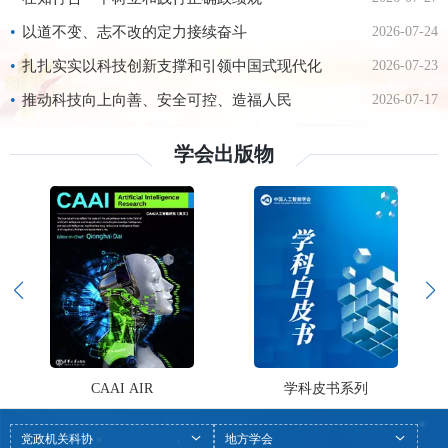
严治党面临新的形势任务。习近平总书记在二十
届中央纪委五次全会上强调，要“以更高标准、
•
以道不变、志不改的定力接续奋斗
2026-07-24
更实举措推进全面从严治党，更加坚决有力地贯
彻落实党中央重大决策部署，更加科学有效地把
•
扎扎实实以科技创新支撑和引领中国式现代化
2026-07-23
权力关进制度笼子，更加清醒坚定地推进反腐败
斗争，为实现‘十
•
推动科技向上向善、安全可控、造福人民
2026-07-17
学会出版物
CAAI AIR
学科皮书系列
党政机关科协
地方学会