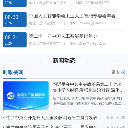
地址：黑龙江省哈尔滨市
|
时间：2026年8月5-7日
2026
中国人工智能学会工业人工智能专委会年会
08-20
地址：辽宁省沈阳市
|
时间：2026年8月20-20日
2026
第二十一届中国人工智能基础年会
08-21
地址：吉林省长春市
|
时间：2026年8月21-23日
2026
新闻动态
时政要闻
更多
习近平在中共中央政治局第二十七次
集体学习时强调 强化政治引领 深化创
新发展 高质量推进国防和军队现代化
新华社北京7月31日电 中共中央政治局7月30日
下午就高质量推进国防和军队现代化进行第二十
七次集体学习。中共中央总书记习近平在主持学
习时强调，“十五五”时期，要坚持以新时代中国
•
中共中央召开党外人士座谈会 习近平主持并发表重要讲话
2026-07-30
特色社会主义思想为指导，深入贯彻新时代强军
思想，强化政治引领，深化创新发展，高质量推
•
中共中央政治局召开会议 决定召开二十届五中全会 分析研究当前经济形势和经济工作 中共中央总书记习近平主持会议
2026-07-30