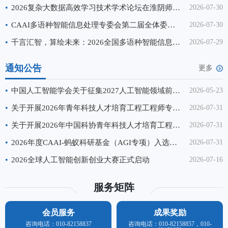
学与长春理工大学联合承办。来自全国百余所高
•
2026复杂大数据高效学习技术学术论坛在淮阴师范学院成功举办
2026-07-30
校、科研院所的500余名专家学者、
•
CAAI多语种智能信息处理专委会第二届全体委员大会暨换届会议顺利召开
2026-07-30
•
千言汇智，算绘未来：2026全国多语种智能信息处理会议（IMLIP 2026）成功举办
2026-07-29
通知公告
更多
•
中国人工智能学会关于征集2027人工智能领域前沿科学问题、工程技术难题和产业技术问题的通知
2026-05-23
•
关于开展2026年青年科技人才培育工程工程师专项计划申报工作的通知
2026-07-31
•
关于开展2026年中国科协青年科技人才培育工程博士生专项计划推荐工作的通知
2026-07-31
•
2026年度CAAI-蚂蚁科研基金（AGI专项）入选名单公示
2026-07-31
•
2026全球人工智能创新创业大赛正式启动
2026-07-16
服务矩阵
会员服务
成果奖励
咨询电话：010-82158837
咨询电话：010-82158857，010-