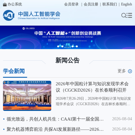
办公系统
会员登录
|
会员注册
|
联系我们
|
English
新闻公告
学会新闻
更多
2026年中国粒计算与知识发现学术会
议（CGCKD2026）在长春顺利召开
2026年7月26-29日，2026年中国粒计算与知识发
现学术会议（CGCKD2026）在吉林长春顺利召
开。本次会议同步涵盖第二十六届中国Rough集
与软计算学术会议、第二十届中国粒计算学术会
•
循光致远，共创人机共生：CAAI第十一届全国大数据与社会计算学术会议（CAAI BDSC2026）在重庆成功召开
2026-08-04
议、第十四届三支决策学术会议，由中国人工智
能学会（CAAI）主办，CAAI粒计算与知识发现
•
聚力机器博弈前沿 共探AI发展新路径——2026中国机器博弈学术会议顺利举办
2026-08-04
专委会协办，国际粗糙集学会支持，长春师范大