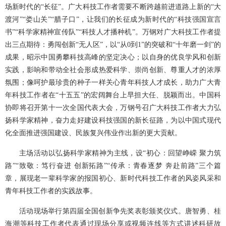
场新时代的“长征”。广大科技工作者需要不断跨越前进道路上新的“大
渡河”“娄山关”“腊子口”，让我们的长征成为新时代的“科技强国宣言
书”“科学家精神宣传队”“科技人才播种机”。万钢对广大科技工作者提
出三点期待：勇闯创新“无人区”，以“从0到1”的突破和“十年磨一剑”的
成果，昭示中国勇攀科技高峰的坚定决心；以自身的优良学风和创新
实践，影响和带动全社会形成热爱科学、崇尚创新、尊重人才的浓厚
氛围；像呵护最珍贵的种子一样关心青年科技人才成长，助力广大青
年科技工作者在“十五五”的宏阔舞台上早担大任、脱颖而出。中国科
协即将召开第十一次全国代表大会，万钢号召广大科技工作者大力弘
扬科学家精神，奋力走好建设科技强国的新长征路，为以中国式现代
化全面推进强国建设、民族复兴伟业作出新的更大贡献。
主场活动以弘扬科学家精神为主线，设“初心：回望峥嵘 聚力筑
路”“致敬：笃行奋进 创新拓路”“传承：青春逐梦 奔赴前路”三个篇
章，展现老一辈科学家的报国初心、新时代科技工作者的风姿风采和
青年科技工作者的实践故事。
活动现场举行第四届全国创新争先奖表彰颁奖仪式。唐智勇、桂
海潮等科技工作者代表通过现场分享或视频连线等方式讲述科研故