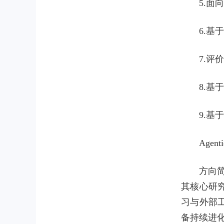
5.面
6.基
7.评
8.基
9.
Agenti
方向简
其核心研
习与外部
备持续进化