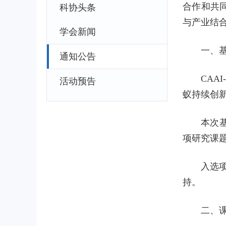
合作和共
科协头条
与产业结
学会新闻
一、
通知公告
CA
活动预告
蚁持续创
本次基
项研究课
入选
持。
二、