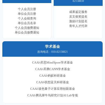
82158859
个人会员注册
成果鉴定服务
单位会员注册
吴文俊奖提名
个人会籍查询
激励计划提名
单位会员名录
青年人才托举
个人会员缴费通知
单位会员缴费通知
学术基金
咨询电话：010-82158821
CAAI-昇思MindSpore学术基金
CAAI-昇腾CANN学术基金
CAAI-蚂蚁科研基金
CAAI-联想蓝天科研基金
CAAI-玻色量子计算应用创新基金
CAAI-腾讯犀牛鸟研究计划AI Lab专项