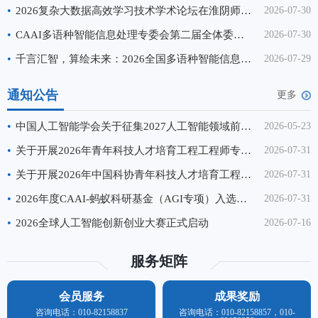
学与长春理工大学联合承办。来自全国百余所高
•
2026复杂大数据高效学习技术学术论坛在淮阴师范学院成功举办
2026-07-30
校、科研院所的500余名专家学者、
•
CAAI多语种智能信息处理专委会第二届全体委员大会暨换届会议顺利召开
2026-07-30
•
千言汇智，算绘未来：2026全国多语种智能信息处理会议（IMLIP 2026）成功举办
2026-07-29
通知公告
更多
•
中国人工智能学会关于征集2027人工智能领域前沿科学问题、工程技术难题和产业技术问题的通知
2026-05-23
•
关于开展2026年青年科技人才培育工程工程师专项计划申报工作的通知
2026-07-31
•
关于开展2026年中国科协青年科技人才培育工程博士生专项计划推荐工作的通知
2026-07-31
•
2026年度CAAI-蚂蚁科研基金（AGI专项）入选名单公示
2026-07-31
•
2026全球人工智能创新创业大赛正式启动
2026-07-16
服务矩阵
会员服务
成果奖励
咨询电话：010-82158837
咨询电话：010-82158857，010-