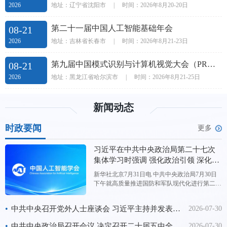
地址：辽宁省沈阳市
|
时间：2026年8月20-20日
2026
第二十一届中国人工智能基础年会
08-21
地址：吉林省长春市
|
时间：2026年8月21-23日
2026
第九届中国模式识别与计算机视觉大会（PRCV 2026）
08-21
地址：黑龙江省哈尔滨市
|
时间：2026年8月21-25日
2026
新闻动态
时政要闻
更多
习近平在中共中央政治局第二十七次
集体学习时强调 强化政治引领 深化创
新发展 高质量推进国防和军队现代化
新华社北京7月31日电 中共中央政治局7月30日
下午就高质量推进国防和军队现代化进行第二十
七次集体学习。中共中央总书记习近平在主持学
习时强调，“十五五”时期，要坚持以新时代中国
•
中共中央召开党外人士座谈会 习近平主持并发表重要讲话
2026-07-30
特色社会主义思想为指导，深入贯彻新时代强军
思想，强化政治引领，深化创新发展，高质量推
•
中共中央政治局召开会议 决定召开二十届五中全会 分析研究当前经济形势和经济工作 中共中央总书记习近平主持会议
2026-07-30