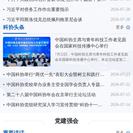
进国防和军队现代化，
•
习近平对侨务工作作出重要指示
2026-07-28
•
习近平同斯洛伐克总统佩列格里尼会谈
2026-07-28
科协头条
更多
中国科协主席与青年科技工作者见面
会在国家科技传播中心举行
7月22日，中国科协主席与青年科技工作者见面
会在国家科技传播中心举行。本次活动是第二十
八届中国科协年会的平行论坛，主题为“擘画‘十
五五’发展新图景书写科技强国青年答卷”。中国
•
中国科协举行“两优一先”表彰大会暨树立和践行正确政绩观学习教育专题党课
2026-07-23
科协主席王光谦与来自全国学会、科研院所、高
校、科技企业的300余位青年科技工作者代表进
•
中国科协党校举办业务主管全国学会负责人专题研讨班（第2期）
2026-07-22
行交流对话。 交流
•
第二十八届中国科协年会在京举行主论坛活动
2026-07-15
•
中国科协党组研究深入学习宣传贯彻“科协十一大”精神工作
2026-07-14
党建强会
更多