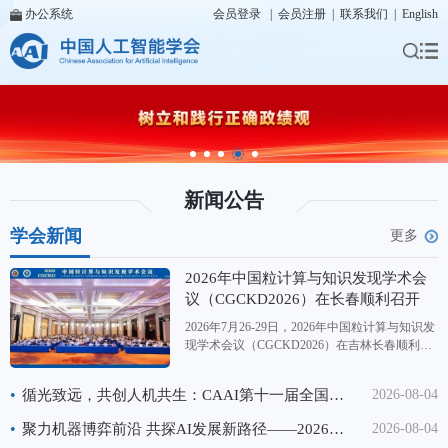
办公系统
会员登录
|
会员注册
|
联系我们
|
English
新闻公告
学会新闻
更多
2026年中国粒计算与知识发现学术会
议（CGCKD2026）在长春顺利召开
2026年7月26-29日，2026年中国粒计算与知识发
现学术会议（CGCKD2026）在吉林长春顺利召
开。本次会议同步涵盖第二十六届中国Rough集
与软计算学术会议、第二十届中国粒计算学术会
•
循光致远，共创人机共生：CAAI第十一届全国大数据与社会计算学术会议（CAAI BDSC2026）在重庆成功召开
2026-08-04
议、第十四届三支决策学术会议，由中国人工智
能学会（CAAI）主办，CAAI粒计算与知识发现
•
聚力机器博弈前沿 共探AI发展新路径——2026中国机器博弈学术会议顺利举办
2026-08-04
专委会协办，国际粗糙集学会支持，长春师范大