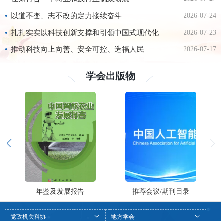
严治党面临新的形势任务。习近平总书记在二十
届中央纪委五次全会上强调，要“以更高标准、
•
以道不变、志不改的定力接续奋斗
2026-07-24
更实举措推进全面从严治党，更加坚决有力地贯
彻落实党中央重大决策部署，更加科学有效地把
•
扎扎实实以科技创新支撑和引领中国式现代化
2026-07-23
权力关进制度笼子，更加清醒坚定地推进反腐败
斗争，为实现‘十
•
推动科技向上向善、安全可控、造福人民
2026-07-17
学会出版物
学会通讯
智能系统学报
党政机关科协
地方学会