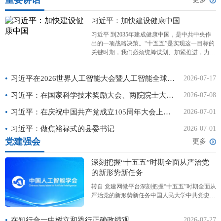
重要讲话
习近平：加快建设健康中国
习近平 到2035年建成健康中国，是中共中央作
出的一项战略决策。“十五五”是实现这一目标的
关键时期，我们必须统筹谋划、加紧推进，力求
取得决定性进展。 2026年3月6日下午，中共中
央总书记、国家主席、中央军委主席习近平看望
•
习近平在2026世界人工智能大会暨人工智能全球治理高级别会议开幕式上的主旨讲话（全文）
2026-07-17
参加全国政协十四届四次会议的农工党、九三学
社、医药卫生
•
习近平：在国家科学技术奖励大会、两院院士大会、中国科协第十一次全国代表大会上的讲话
2026-07-08
•
习近平：在庆祝中国共产党成立105周年大会上的讲话
2026-07-01
•
习近平：做焦裕禄式的县委书记
2026-07-01
党建强会
更多
深刻把握“十五五”时期全面从严治党
的新形势新任务
转自 党建网微平台深刻把握“十五五”时期全面从
严治党的新形势新任务中国人民大学中共党史党
建学院课题组“十五五”时期是基本实现社会主义
现代化夯实基础、全面发力的关键时期，全面从
•
在知行合一中树立和践行正确政绩观
2026-07-27