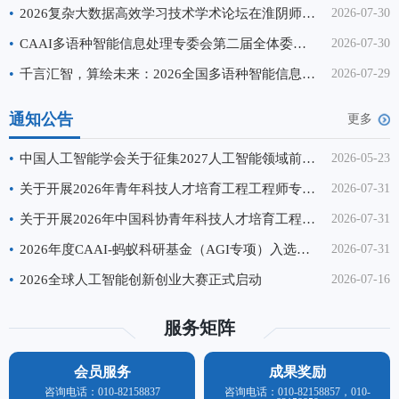
学与长春理工大学联合承办。来自全国百余所高
•
2026复杂大数据高效学习技术学术论坛在淮阴师范学院成功举办
2026-07-30
校、科研院所的500余名专家学者、
•
CAAI多语种智能信息处理专委会第二届全体委员大会暨换届会议顺利召开
2026-07-30
•
千言汇智，算绘未来：2026全国多语种智能信息处理会议（IMLIP 2026）成功举办
2026-07-29
通知公告
更多
•
中国人工智能学会关于征集2027人工智能领域前沿科学问题、工程技术难题和产业技术问题的通知
2026-05-23
•
关于开展2026年青年科技人才培育工程工程师专项计划申报工作的通知
2026-07-31
•
关于开展2026年中国科协青年科技人才培育工程博士生专项计划推荐工作的通知
2026-07-31
•
2026年度CAAI-蚂蚁科研基金（AGI专项）入选名单公示
2026-07-31
•
2026全球人工智能创新创业大赛正式启动
2026-07-16
服务矩阵
会员服务
成果奖励
咨询电话：010-82158837
咨询电话：010-82158857，010-