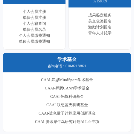
82158859
个人会员注册
成果鉴定服务
单位会员注册
吴文俊奖提名
个人会籍查询
激励计划提名
单位会员名录
青年人才托举
个人会员缴费通知
单位会员缴费通知
学术基金
咨询电话：010-82158821
CAAI-昇思MindSpore学术基金
CAAI-昇腾CANN学术基金
CAAI-蚂蚁科研基金
CAAI-联想蓝天科研基金
CAAI-玻色量子计算应用创新基金
CAAI-腾讯犀牛鸟研究计划AI Lab专项