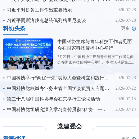
进国防和军队现代化，
•
习近平对侨务工作作出重要指示
2026-07-28
•
习近平同斯洛伐克总统佩列格里尼会谈
2026-07-28
科协头条
更多
中国科协主席与青年科技工作者见面
会在国家科技传播中心举行
7月22日，中国科协主席与青年科技工作者见面
会在国家科技传播中心举行。本次活动是第二十
八届中国科协年会的平行论坛，主题为“擘画‘十
五五’发展新图景书写科技强国青年答卷”。中国
•
中国科协举行“两优一先”表彰大会暨树立和践行正确政绩观学习教育专题党课
2026-07-23
科协主席王光谦与来自全国学会、科研院所、高
校、科技企业的300余位青年科技工作者代表进
•
中国科协党校举办业务主管全国学会负责人专题研讨班（第2期）
2026-07-22
行交流对话。 交流
•
第二十八届中国科协年会在京举行主论坛活动
2026-07-15
•
中国科协党组研究深入学习宣传贯彻“科协十一大”精神工作
2026-07-14
党建强会
更多