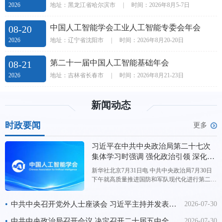
地址：黑龙江省哈尔滨市
|
时间：2026年8月5-7日
2026
中国人工智能学会工业人工智能专委会年会
08-20
地址：辽宁省沈阳市
|
时间：2026年8月20-20日
2026
第二十一届中国人工智能基础年会
08-21
地址：吉林省长春市
|
时间：2026年8月21-23日
2026
新闻动态
时政要闻
更多
习近平在中共中央政治局第二十七次
集体学习时强调 强化政治引领 深化创
新发展 高质量推进国防和军队现代化
新华社北京7月31日电 中共中央政治局7月30日
下午就高质量推进国防和军队现代化进行第二十
七次集体学习。中共中央总书记习近平在主持学
习时强调，“十五五”时期，要坚持以新时代中国
•
中共中央召开党外人士座谈会 习近平主持并发表重要讲话
2026-07-30
特色社会主义思想为指导，深入贯彻新时代强军
思想，强化政治引领，深化创新发展，高质量推
•
中共中央政治局召开会议 决定召开二十届五中全会 分析研究当前经济形势和经济工作 中共中央总书记习近平主持会议
2026-07-30