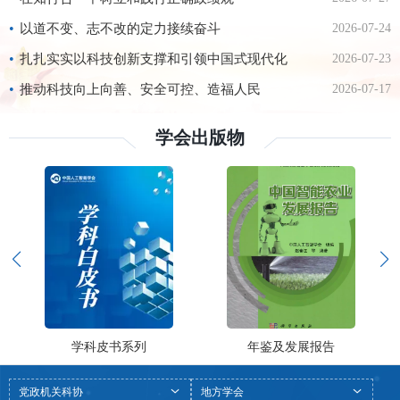
严治党面临新的形势任务。习近平总书记在二十
届中央纪委五次全会上强调，要“以更高标准、
•
以道不变、志不改的定力接续奋斗
2026-07-24
更实举措推进全面从严治党，更加坚决有力地贯
彻落实党中央重大决策部署，更加科学有效地把
•
扎扎实实以科技创新支撑和引领中国式现代化
2026-07-23
权力关进制度笼子，更加清醒坚定地推进反腐败
斗争，为实现‘十
•
推动科技向上向善、安全可控、造福人民
2026-07-17
学会出版物
学科皮书系列
年鉴及发展报告
党政机关科协
地方学会