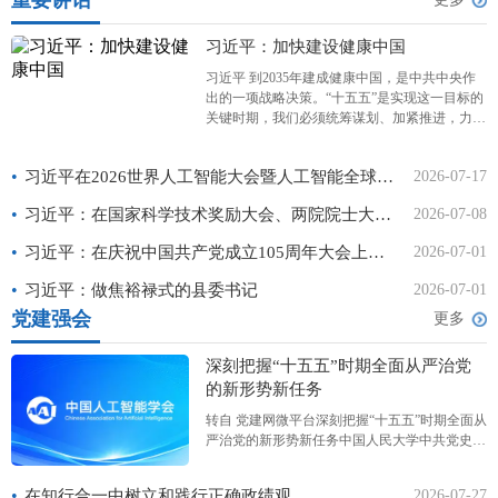
重要讲话
习近平：加快建设健康中国
习近平 到2035年建成健康中国，是中共中央作
出的一项战略决策。“十五五”是实现这一目标的
关键时期，我们必须统筹谋划、加紧推进，力求
取得决定性进展。 2026年3月6日下午，中共中
央总书记、国家主席、中央军委主席习近平看望
•
习近平在2026世界人工智能大会暨人工智能全球治理高级别会议开幕式上的主旨讲话（全文）
2026-07-17
参加全国政协十四届四次会议的农工党、九三学
社、医药卫生
•
习近平：在国家科学技术奖励大会、两院院士大会、中国科协第十一次全国代表大会上的讲话
2026-07-08
•
习近平：在庆祝中国共产党成立105周年大会上的讲话
2026-07-01
•
习近平：做焦裕禄式的县委书记
2026-07-01
党建强会
更多
深刻把握“十五五”时期全面从严治党
的新形势新任务
转自 党建网微平台深刻把握“十五五”时期全面从
严治党的新形势新任务中国人民大学中共党史党
建学院课题组“十五五”时期是基本实现社会主义
现代化夯实基础、全面发力的关键时期，全面从
•
在知行合一中树立和践行正确政绩观
2026-07-27