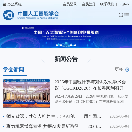
办公系统
会员登录
|
会员注册
|
联系我们
|
English
新闻公告
学会新闻
更多
2026年中国粒计算与知识发现学术会
议（CGCKD2026）在长春顺利召开
2026年7月26-29日，2026年中国粒计算与知识发
现学术会议（CGCKD2026）在吉林长春顺利召
开。本次会议同步涵盖第二十六届中国Rough集
与软计算学术会议、第二十届中国粒计算学术会
•
循光致远，共创人机共生：CAAI第十一届全国大数据与社会计算学术会议（CAAI BDSC2026）在重庆成功召开
2026-08-04
议、第十四届三支决策学术会议，由中国人工智
能学会（CAAI）主办，CAAI粒计算与知识发现
•
聚力机器博弈前沿 共探AI发展新路径——2026中国机器博弈学术会议顺利举办
2026-08-04
专委会协办，国际粗糙集学会支持，长春师范大