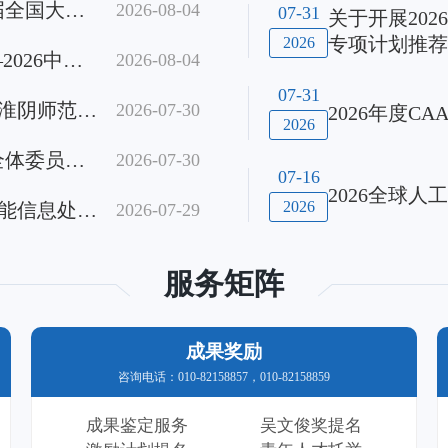
循光致远，共创人机共生：CAAI第十一届全国大数据与社会计算学术会议（CAAI BDSC2026）在重庆成功召开
2026-08-04
07-31
关于开展20
决策学术会议，由中国人工智
专项计划推荐
2026
主办，CAAI粒计算与知识发现
聚力机器博弈前沿 共探AI发展新路径——2026中国机器博弈学术会议顺利举办
2026-08-04
粗糙集学会支持，长春师范大
联合承办。来自全国百余所高
07-31
2026复杂大数据高效学习技术学术论坛在淮阴师范学院成功举办
2026-07-30
2026年度C
0余名专家学者、
2026
CAAI多语种智能信息处理专委会第二届全体委员大会暨换届会议顺利召开
2026-07-30
07-16
2026全球
2026
千言汇智，算绘未来：2026全国多语种智能信息处理会议（IMLIP 2026）成功举办
2026-07-29
服务矩阵
成果奖励
咨询电话：010-82158857，010-82158859
成果鉴定服务
吴文俊奖提名