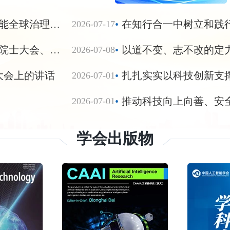
3月6日下午，中共中央总书记、国
主席习近平看望参加全国政协十
习近平在2026世界人工智能大会暨人工智能全球治理高级别会议开幕式上的主旨讲话（全文）
•
在知行合一中树立和践
2026-07-17
工党、九三学社、医药卫生
习近平：在国家科学技术奖励大会、两院院士大会、中国科协第十一次全国代表大会上的讲话
•
以道不变、志不改的定
2026-07-08
大会上的讲话
•
扎扎实实以科技创新支
2026-07-01
•
推动科技向上向善、安
2026-07-01
学会出版物